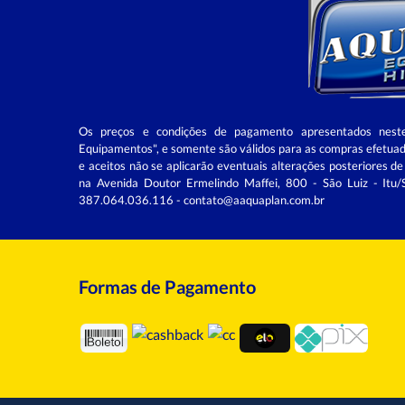
Os preços e condições de pagamento apresentados nest
Equipamentos", e somente são válidos para as compras efetuad
e aceitos não se aplicarão eventuais alterações posteri
na Avenida Doutor Ermelindo Maffei, 800 - São Luiz - It
387.064.036.116 - contato@aaquaplan.com.br
Formas de Pagamento