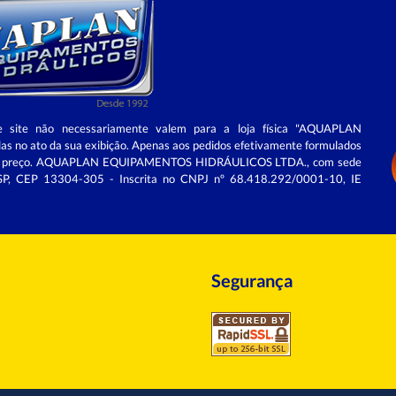
e site não necessariamente valem para a loja física "AQUAPLAN
as no ato da sua exibição. Apenas aos pedidos efetivamente formulados
ores de preço. AQUAPLAN EQUIPAMENTOS HIDRÁULICOS LTDA., com sede
u/SP, CEP 13304-305 - Inscrita no CNPJ nº 68.418.292/0001-10, IE
Segurança